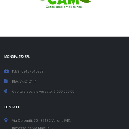
MONDIALTEX SRL
P.Iva: 02487840239
REA: VR-242141
Capitale sociale versato: € 600.000,00
CONTATTI
Via Dolomiti, 70 - 37132 Verona (VR).
Ingresso da via Maiella, 2.